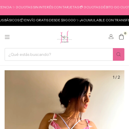
✨ 3 CUOTAS SIN INTERÉS CON TARJETAS 💳 3 CUOTAS DÉBITO GO CUOTAS
COS 📦 ENVÍO GRATIS DESDE $90.000 ✨ ¡ACUMULABLE CON TRANSFERENCI
0
1
/
2