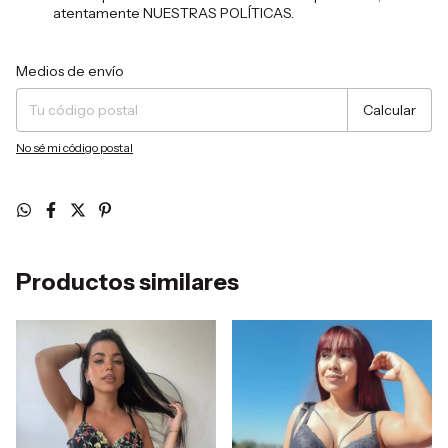
atentamente NUESTRAS POLÍTICAS.
Entregas para el CP:
Cambiar CP
Medios de envío
Calcular
No sé mi código postal
Productos similares