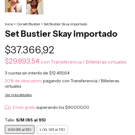
Inicio
>
Corset/Bustier
>
Set Bustier Skay importado
Set Bustier Skay importado
$37.366,92
$29.893,54
con
Transferencia / Billeteras virtuales
3
cuotas sin interés de
$12.455,64
20% de descuento
pagando con Transferencia / Billeteras
virtuales
Ver más detalles
Envío gratis
superando los
$90.000,00
Talle:
S/M (85 al 95)
S/M (85 al 95)
L/XL (95 al 115)