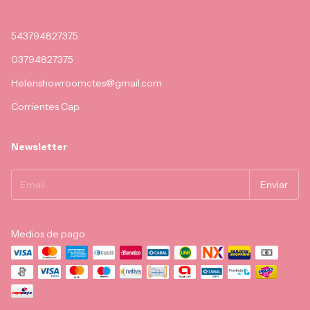
543794827375
03794827375
Helenshowroomctes@gmail.com
Corrientes Cap.
Newsletter
Medios de pago