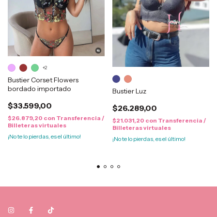
+2
Bustier Corset Flowers
bordado importado
Bustier Luz
$33.599,00
$26.289,00
$26.879,20
con
Transferencia /
$21.031,20
con
Transferencia /
Billeteras virtuales
Billeteras virtuales
¡No te lo pierdas, es el último!
¡No te lo pierdas, es el último!