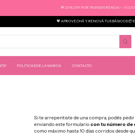
💸 20% OFF POR TRANSFERENCIA ✨ 3 CUOTA
💖 APROVECHÁ Y RENOVÁ TUS BÁSICOS 📦 E
TE!
POLITICAS DE LA MARCA
CONTACTO
Si te arrepentiste de una compra, podés pedir
enviando este formulario
con tu número de 
como máximo hasta 10 días corridos desde que