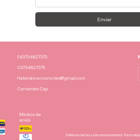
Enviar
543794827375
03794827375
Helenshowroomctes@gmail.com
Corrientes Cap.
Medios de
envío
Defensa de las y los consumidores. Para rec