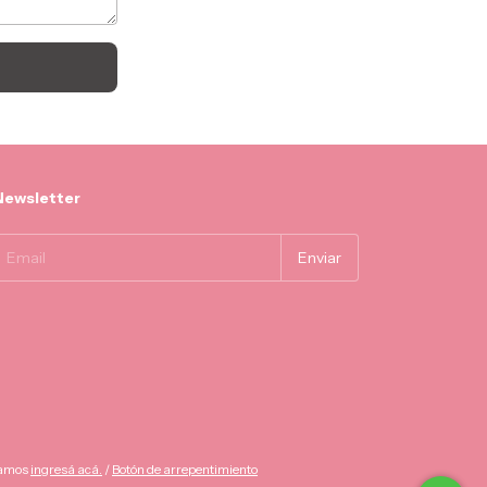
Newsletter
lamos
ingresá acá.
/
Botón de arrepentimiento