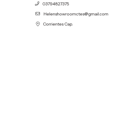
03794827375
Helenshowroomctes@gmail.com
Corrientes Cap.