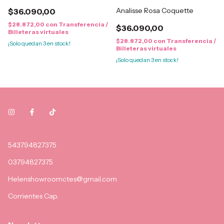
Analisse Rosa Coquette
$36.090,00
$28.872,00
con
Transferencia /
$36.090,00
Billeteras virtuales
$28.872,00
con
Transferencia /
¡Solo quedan
3
en stock!
Billeteras virtuales
¡Solo quedan
3
en stock!
543794827375
03794827375
Helenshowroomctes@gmail.com
Corrientes Cap.