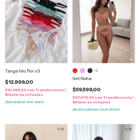
Tanga hilo flor x3
+2
Set Nisha
$12.999,00
$59.599,00
$10.399,20
con
Transferencia /
Billeteras virtuales
$47.679,20
con
Transferencia /
¡Solo quedan
4
en stock!
Billeteras virtuales
¡No te lo pierdas, es el último!
1
/
5
1
/
6