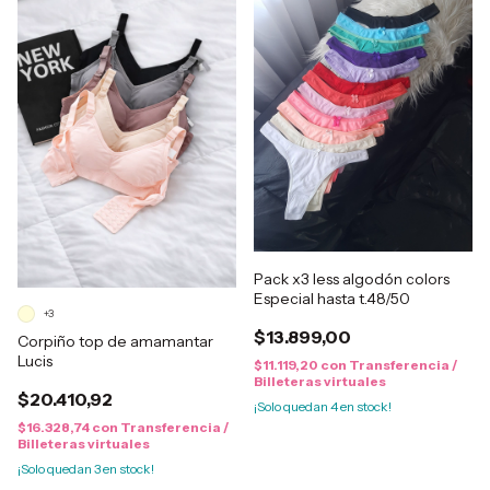
Pack x3 less algodón colors
Especial hasta t.48/50
+3
$13.899,00
Corpiño top de amamantar
Lucis
$11.119,20
con
Transferencia /
Billeteras virtuales
$20.410,92
¡Solo quedan
4
en stock!
$16.328,74
con
Transferencia /
Billeteras virtuales
¡Solo quedan
3
en stock!