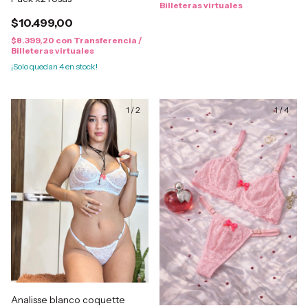
Billeteras virtuales
$10.499,00
$8.399,20
con
Transferencia /
Billeteras virtuales
¡Solo quedan
4
en stock!
1
/
2
1
/
4
Analisse blanco coquette