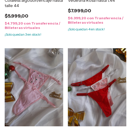
Colaless algodón/encaje hasta
Vedetina Rosa hasta t.44
talle 44
$7.999,00
$5.999,00
$6.399,20
con
Transferencia /
Billeteras virtuales
$4.799,20
con
Transferencia /
Billeteras virtuales
¡Solo quedan
4
en stock!
¡Solo quedan
3
en stock!
1
/
2
1
/
2