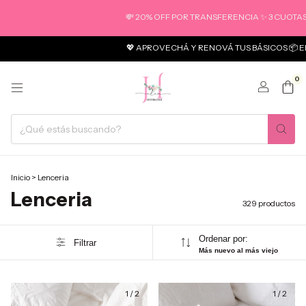
💸 20% OFF POR TRANSFERENCIA ✨ 3 CUOTAS SIN INT
💖 APROVECHÁ Y RENOVÁ TUS BÁSICOS 📦 ENVÍO GR
0
Inicio
>
Lenceria
Lenceria
329 productos
Ordenar por:
Filtrar
Más nuevo al más viejo
1
/
2
1
/
2