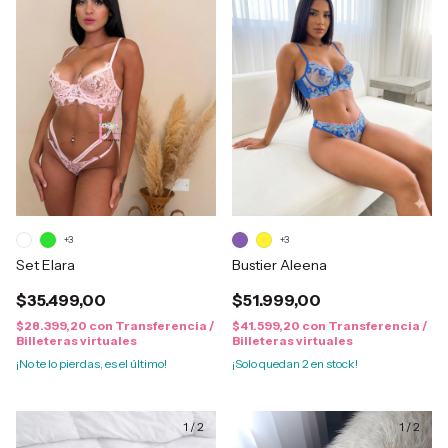
+3
+3
Set Elara
Bustier Aleena
$35.499,00
$51.999,00
$28.399,20
con
Transferencia /
$41.599,20
con
Transferencia /
Billeteras virtuales
Billeteras virtuales
¡No te lo pierdas, es el último!
¡Solo quedan
2
en stock!
1
/
2
1
/
2