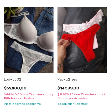
Lody 5302
Pack x2 less
$55.800,00
$14.599,00
$44.640,00
con
Transferencia /
$11.679,20
con
Transferencia /
Billeteras virtuales
Billeteras virtuales
¡No te lo pierdas, es el último!
¡Solo quedan
3
en stock!