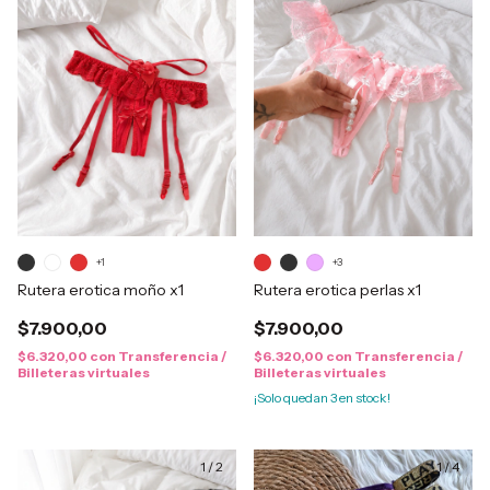
+1
+3
Rutera erotica moño x1
Rutera erotica perlas x1
$7.900,00
$7.900,00
$6.320,00
con
Transferencia /
$6.320,00
con
Transferencia /
Billeteras virtuales
Billeteras virtuales
¡Solo quedan
3
en stock!
1
/
2
1
/
4