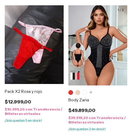
1
/
2
Pack X2 Rosa y rojo.
+1
Body Zaria
$12.999,00
$10.399,20
con
Transferencia /
$49.899,00
Billeteras virtuales
$39.919,20
con
Transferencia /
¡Solo quedan
5
en stock!
Billeteras virtuales
¡Solo quedan
2
en stock!