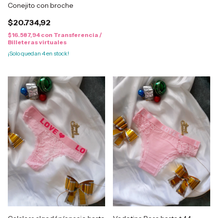
Conejito con broche
$20.734,92
$16.587,94
con
Transferencia /
Billeteras virtuales
¡Solo quedan
4
en stock!