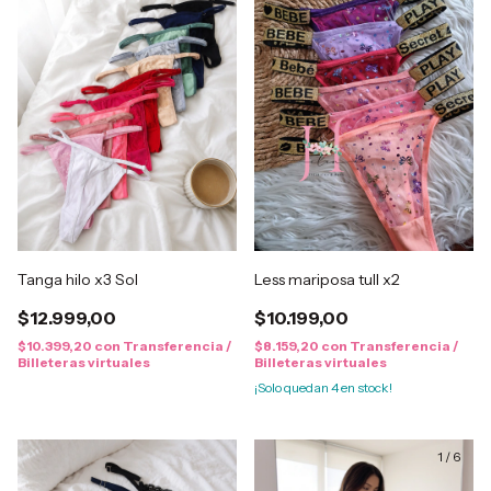
Tanga hilo x3 Sol
Less mariposa tull x2
$12.999,00
$10.199,00
$10.399,20
con
Transferencia /
$8.159,20
con
Transferencia /
Billeteras virtuales
Billeteras virtuales
¡Solo quedan
4
en stock!
1
/
6