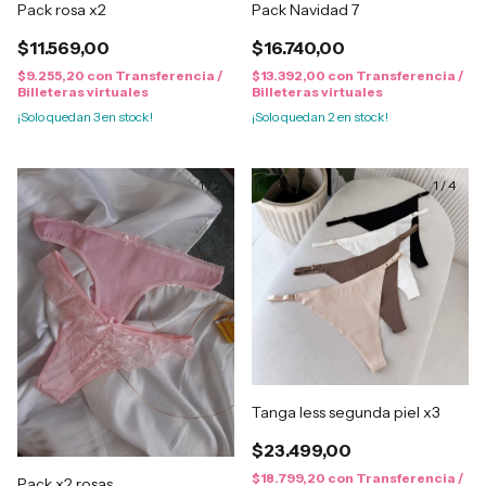
Pack rosa x2
Pack Navidad 7
$11.569,00
$16.740,00
$9.255,20
con
Transferencia /
$13.392,00
con
Transferencia /
Billeteras virtuales
Billeteras virtuales
¡Solo quedan
3
en stock!
¡Solo quedan
2
en stock!
1
/
2
1
/
4
Tanga less segunda piel x3
$23.499,00
$18.799,20
con
Transferencia /
Pack x2 rosas