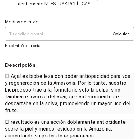
atentamente NUESTRAS POLÍTICAS.
Entregas para el CP:
Cambiar CP
Medios de envío
Calcular
No sé mi código postal
Descripción
El Açaí es biobelleza con poder antiopacidad para vos
y regeneración de la Amazonia. Por lo tanto, nuestro
bioproceso trae a la fórmula no solo la pulpa, sino
también el carozo del açaí, que anteriormente se
descartaba en la selva, promoviendo un mayor uso del
fruto.
El resultado es una acción doblemente antioxidante
sobre la piel y menos residuos en la Amazonia,
aumentando su poder de regeneración.