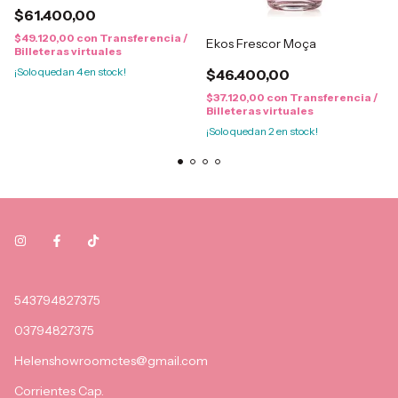
$61.400,00
$49.120,00
con
Transferencia /
Ekos Frescor Moça
Billeteras virtuales
¡Solo quedan
4
en stock!
$46.400,00
$37.120,00
con
Transferencia /
Billeteras virtuales
¡Solo quedan
2
en stock!
543794827375
03794827375
Helenshowroomctes@gmail.com
Corrientes Cap.