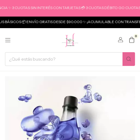
A ✨ 3 CUOTAS SIN INTERÉS CON TARJETAS 💳 3 CUOTAS DÉBITO GO CUOTAS
 BÁSICOS 📦 ENVÍO GRATIS DESDE $90.000 ✨ ¡ACUMULABLE CON TRANSFE
0