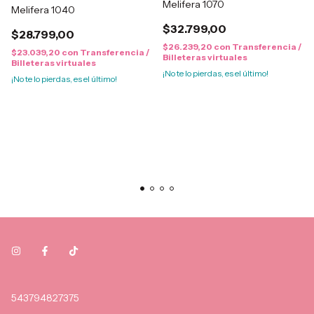
Melifera 1070
Melifera 1040
$32.799,00
$28.799,00
$26.239,20
con
Transferencia /
$23.039,20
con
Transferencia /
Billeteras virtuales
Billeteras virtuales
¡No te lo pierdas, es el último!
¡No te lo pierdas, es el último!
543794827375