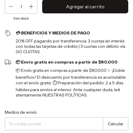
6
en stock
💳 BENEFICIOS Y MEDIOS DE PAGO
20% OFF pagando por transferencia. 3 cuotas sin interés
con todas las tarjetas de crédito | 3 cuotas con débito vía
GO CUOTAS.
📦 Envío gratis en compras a partir de $80.000
📦 Envío gratis en compras a partir de $80.000 ✨ ¡Doble
beneficio! El descuento por transferencia es acumulable
con el envío gratis. ⏱️ Preparación del pedido: 2 a 5 días
hábiles para envíos al interior. Ante cualquier duda, leé
atentamente NUESTRAS POLÍTICAS.
Entregas para el CP:
Cambiar CP
Medios de envío
Calcular