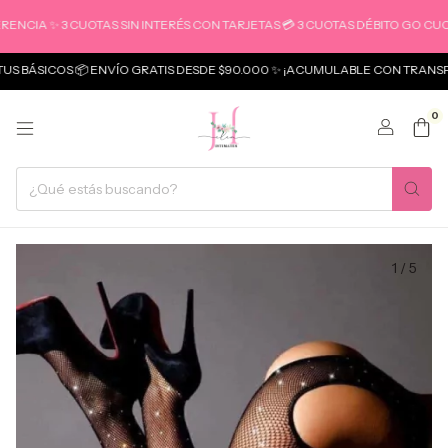
A ✨ 3 CUOTAS SIN INTERÉS CON TARJETAS 💳 3 CUOTAS DÉBITO GO CUOTAS
SICOS 📦 ENVÍO GRATIS DESDE $90.000 ✨ ¡ACUMULABLE CON TRANSFEREN
0
1
/
5