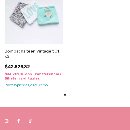
Bombacha teen Vintage 501
x3
$42.826,32
$34.261,06
con
Transferencia /
Billeteras virtuales
¡No te lo pierdas, es el último!