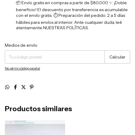
📦 Envío gratis en compras a partir de $80.000 ✨ ¡Doble
beneficio! El descuento por transferencia es acumulable
con el envío gratis. ⏱️ Preparación del pedido: 2 a 5 días
hábiles para envíos al interior. Ante cualquier duda, leé
atentamente NUESTRAS POLÍTICAS.
Entregas para el CP:
Cambiar CP
Medios de envío
Calcular
No sé mi código postal
Productos similares