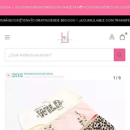
 ✨ 3 CUOTAS SIN INTERÉS CON TARJETAS 💳 3 CUOTAS DÉBITO GO CUOTAS
ICOS 📦 ENVÍO GRATIS DESDE $90.000 ✨ ¡ACUMULABLE CON TRANSFERENC
0
1
/
6