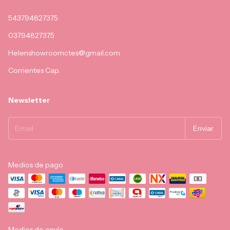
543794827375
03794827375
Helenshowroomctes@gmail.com
Corrientes Cap.
Newsletter
Medios de pago
Medios de envío