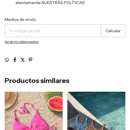
atentamente NUESTRAS POLÍTICAS.
Entregas para el CP:
Cambiar CP
Medios de envío
Calcular
No sé mi código postal
Productos similares