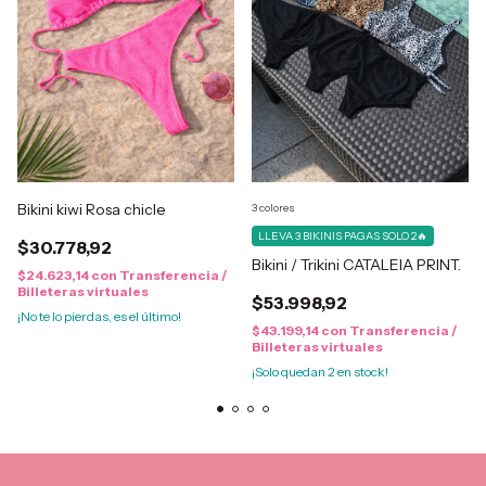
Bikini kiwi Rosa chicle
3 colores
LLEVA 3 BIKINIS PAGAS SOLO 2🔥
$30.778,92
Bikini / Trikini CATALEIA PRINT.
$24.623,14
con
Transferencia /
Billeteras virtuales
$53.998,92
¡No te lo pierdas, es el último!
$43.199,14
con
Transferencia /
Billeteras virtuales
¡Solo quedan
2
en stock!