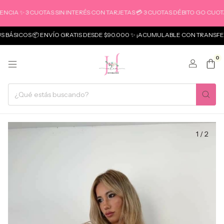
 ✨ 3 CUOTAS SIN INTERÉS CON TARJETAS 💳 3 CUOTAS DÉBITO GO CUOTAS
ICOS 📦 ENVÍO GRATIS DESDE $90.000 ✨ ¡ACUMULABLE CON TRANSFERENC
0
1
/
2