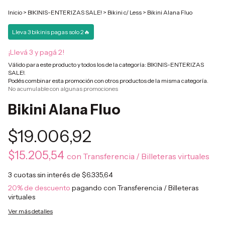
Inicio
>
BIKINIS-ENTERIZAS SALE!
>
Bikini c/ Less
>
Bikini Alana Fluo
Lleva 3 bikinis pagas solo 2🔥
¡Llevá 3 y pagá 2!
Válido para este producto y todos los de la categoría: BIKINIS-ENTERIZAS
SALE!.
Podés combinar esta promoción con otros productos de la misma categoría.
No acumulable con algunas promociones
Bikini Alana Fluo
$19.006,92
$15.205,54
con
Transferencia / Billeteras virtuales
3
cuotas sin interés de
$6.335,64
20% de descuento
pagando con Transferencia / Billeteras
virtuales
Ver más detalles