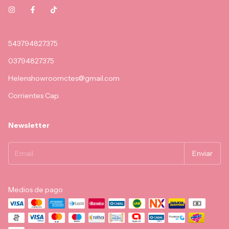
543794827375
03794827375
Helenshowroomctes@gmail.com
Corrientes Cap.
Newsletter
Medios de pago