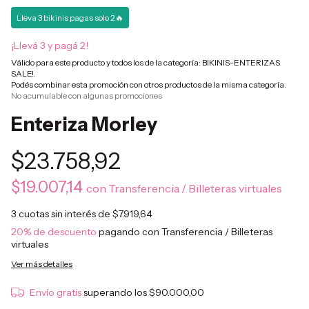
Lleva 3 bikinis pagas solo 2🔥
¡Llevá 3 y pagá 2!
Válido para este producto y todos los de la categoría: BIKINIS-ENTERIZAS
SALE!.
Podés combinar esta promoción con otros productos de la misma categoría.
No acumulable con algunas promociones
Enteriza Morley
$23.758,92
$19.007,14
con
Transferencia / Billeteras virtuales
3
cuotas sin interés de
$7.919,64
20% de descuento
pagando con Transferencia / Billeteras
virtuales
Ver más detalles
Envío gratis
superando los
$90.000,00