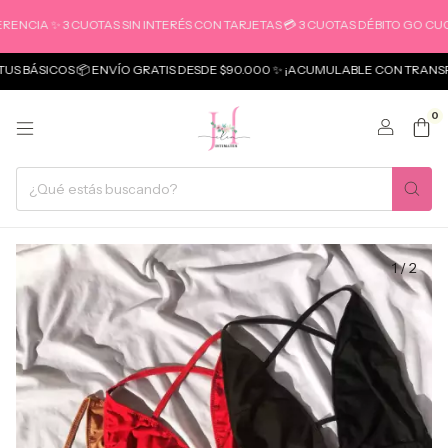
A ✨ 3 CUOTAS SIN INTERÉS CON TARJETAS 💳 3 CUOTAS DÉBITO GO CUOTAS
SICOS 📦 ENVÍO GRATIS DESDE $90.000 ✨ ¡ACUMULABLE CON TRANSFEREN
0
1
/
2