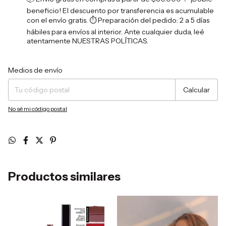
beneficio! El descuento por transferencia es acumulable
con el envío gratis. ⏱️ Preparación del pedido: 2 a 5 días
hábiles para envíos al interior. Ante cualquier duda, leé
atentamente NUESTRAS POLÍTICAS.
Entregas para el CP:
Cambiar CP
Medios de envío
Calcular
No sé mi código postal
Productos similares