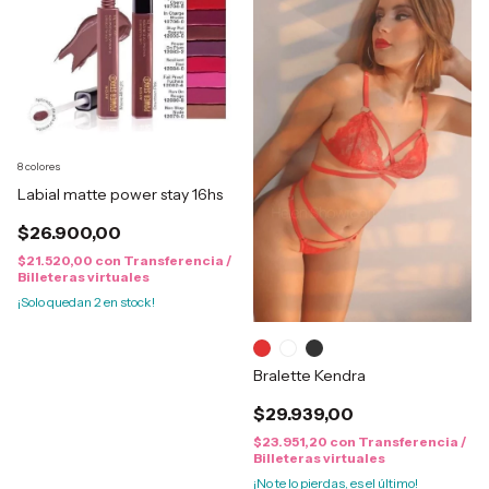
8 colores
Labial matte power stay 16hs
$26.900,00
$21.520,00
con
Transferencia /
Billeteras virtuales
¡Solo quedan
2
en stock!
Bralette Kendra
$29.939,00
$23.951,20
con
Transferencia /
Billeteras virtuales
¡No te lo pierdas, es el último!