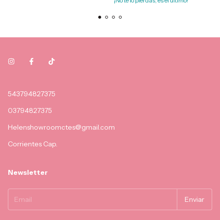
¡No te lo pierdas, es el último!
543794827375
03794827375
Helenshowroomctes@gmail.com
Corrientes Cap.
Newsletter