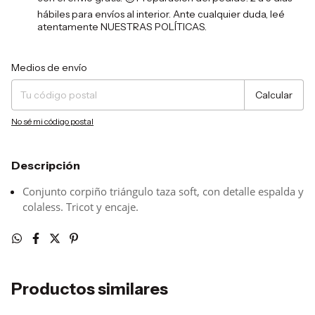
hábiles para envíos al interior. Ante cualquier duda, leé
atentamente NUESTRAS POLÍTICAS.
Entregas para el CP:
Cambiar CP
Medios de envío
Calcular
No sé mi código postal
Descripción
Conjunto corpiño triángulo taza soft, con detalle espalda y
colaless. Tricot y encaje.
Productos similares