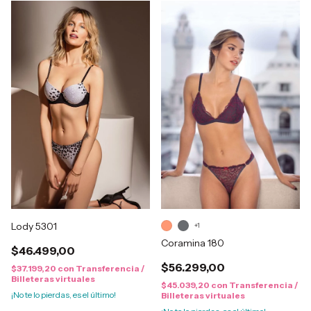
Lody 5301
+1
Coramina 180
$46.499,00
$56.299,00
$37.199,20
con
Transferencia /
Billeteras virtuales
$45.039,20
con
Transferencia /
¡No te lo pierdas, es el último!
Billeteras virtuales