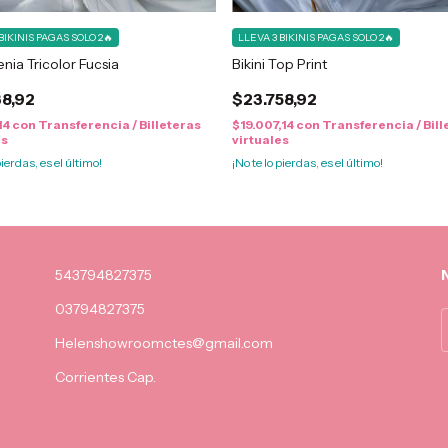
BIKINIS PAGAS SOLO 2🔥
LLEVA 3 BIKINIS PAGAS SOLO 2🔥
enia Tricolor Fucsia
Bikini Top Print
38,92
$23.758,92
14
con
Transferencia / Billeteras
$19.007,14
con
Transferencia / Bill
es
virtuales
pierdas, es el último!
¡No te lo pierdas, es el último!
543794827375
03794827375
Helenshowroomctes@gmail.com
Corrientes Cap.