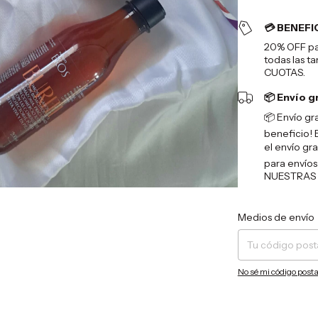
💳 BENEFI
20% OFF pag
todas las ta
CUOTAS.
📦 Envío g
📦 Envío gr
beneficio! 
el envío gra
para envíos
NUESTRAS 
Entregas para el CP:
Medios de envío
No sé mi código posta