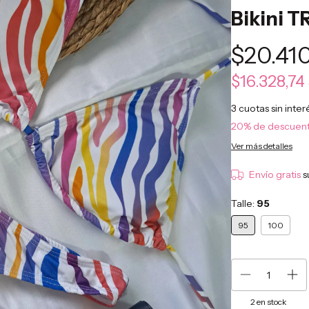
Bikini 
$20.410
$16.328,74
3
cuotas sin inte
20% de descuen
Ver más detalles
Envío gratis
s
Talle:
95
95
100
2
en stock