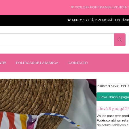
💸 20% OFF POR TRANSFERENCIA ✨ 3 CUOTA
💖 APROVECHÁ Y RENOVÁ TUS BÁSICOS 📦 E
TE!
POLITICAS DE LA MARCA
CONTACTO
Inicio
>
BIKINIS-ENT
Lleva 3 bikinis paga
¡Llevá 3 y pagá 2!
Válido para este pro
Podés combinar esta 
No acumulable con a