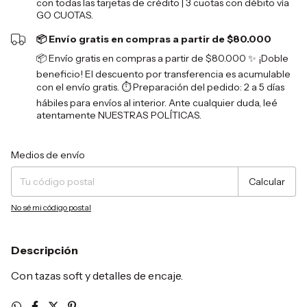
con todas las tarjetas de crédito | 3 cuotas con débito vía
GO CUOTAS.
📦 Envío gratis en compras a partir de $80.000
📦 Envío gratis en compras a partir de $80.000 ✨ ¡Doble
beneficio! El descuento por transferencia es acumulable
con el envío gratis. ⏱️ Preparación del pedido: 2 a 5 días
hábiles para envíos al interior. Ante cualquier duda, leé
atentamente NUESTRAS POLÍTICAS.
Entregas para el CP:
Cambiar CP
Medios de envío
Calcular
No sé mi código postal
Descripción
Con tazas soft y detalles de encaje.