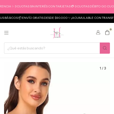
 ✨ 3 CUOTAS SIN INTERÉS CON TARJETAS 💳 3 CUOTAS DÉBITO GO CUOTAS
ICOS 📦 ENVÍO GRATIS DESDE $90.000 ✨ ¡ACUMULABLE CON TRANSFERENC
0
1
/
3