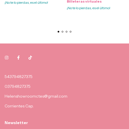
Billeteras virtuales
¡No te lo pierdas, es el último!
¡No te lo pierdas, es el último!
543794827375
03794827375
Helenshowroomctes@gmail.com
Corrientes Cap.
Newsletter