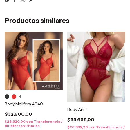
Productos similares
+1
Body Melifera 4040
Body Aimi
$32.900,00
$33.669,00
$26.320,00
con
Transferencia /
Billeteras virtuales
$26.935,20
con
Transferencia /