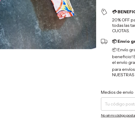
💳 BENEFI
20% OFF pag
todas las ta
CUOTAS.
📦 Envío g
📦 Envío gr
beneficio! 
el envío gra
para envíos
NUESTRAS 
Entregas para el CP:
Medios de envío
No sé mi código posta