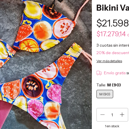
Bikini V
$21.598
$17.279,14
3
cuotas sin inte
20% de descuen
Ver más detalles
Envío gratis
s
Talle:
M (90)
M (90)
1
en stock