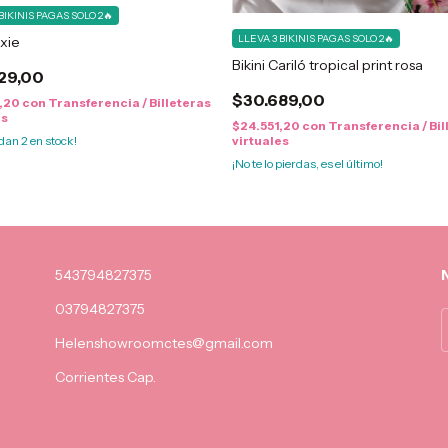
BIKINIS PAGAS SOLO 2🔥
LLEVA 3 BIKINIS PAGAS SOLO 2🔥
ixie
Bikini Cariló tropical print rosa
29,00
$30.689,00
3,20
con
Transferencia / Billeteras
es
$24.551,20
con
Transferencia / Bil
virtuales
edan
2
en stock!
¡No te lo pierdas, es el último!
543794827375
03794827375
Helenshowroomctes@gmail.com
Corrientes Cap.