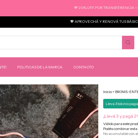
💸 20% OFF POR TRANSFERENCIA ✨ 3 CUOTAS
💖 APROVECHÁ Y RENOVÁ TUS BÁSICOS 📦 EN
TE!
POLITICAS DE LA MARCA
CONTACTO
Inicio
>
BIKINIS-ENT
1
/
2
Lleva 3 bikinis paga
¡Llevá 3 y pagá 2!
Válido para este pro
Podés combinar esta 
No acumulable con a