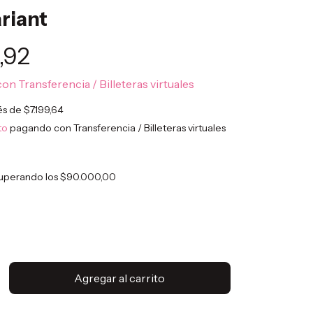
ariant
,92
con
Transferencia / Billeteras virtuales
rés de
$7.199,64
to
pagando con Transferencia / Billeteras virtuales
uperando los
$90.000,00